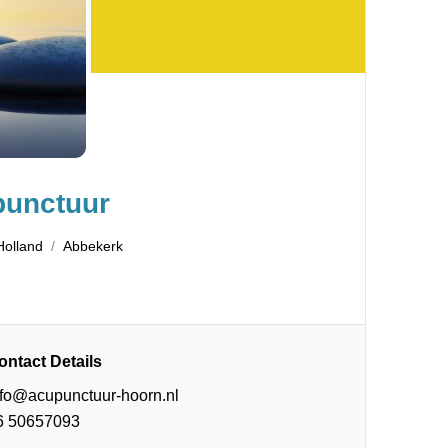
punctuur
Holland
Abbekerk
ontact Details
nfo@acupunctuur-hoorn.nl
6 50657093