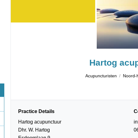
Hartog acu
Acupuncturisten
Noord-
Practice Details
C
Hartog acupunctuur
i
Dhr. W. Hartog
0
Esdoornlaan 9