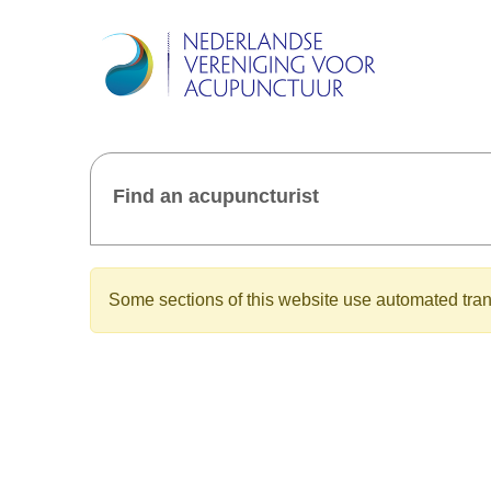
Find an acupuncturist
Some sections of this website use automated trans