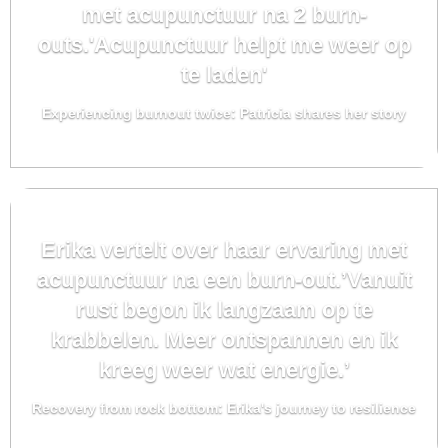
met acupunctuur na 2 burn-
outs.'Acupunctuur helpt me weer op
te laden'
Experiencing burnout twice: Patricia shares her story
Erika vertelt over haar ervaring met
acupunctuur na een burn-out.’Vanuit
rust begon ik langzaam op te
krabbelen. Meer ontspannen en ik
kreeg weer wat energie.’
Recovery from rock bottom: Erika's journey to resilience