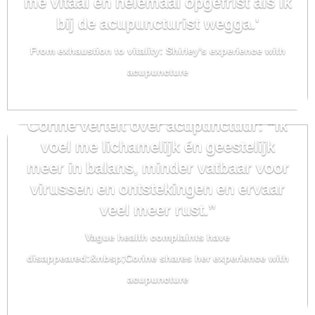
me vitaal en helemaal opgefrist als ik
bij de acupuncturist wegga.'
From exhaustion to vitality: Shirley's experience with
acupuncture
Corine vertelt over acupunctuur: “Ik
voel me lichamelijk én geestelijk
meer in balans, minder vatbaar voor
virussen en ontstekingen en ervaar
veel meer rust.”
Vague health complaints have
disappeared:&nbsp;Corine shares her experience with
acupuncture