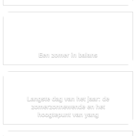
Een zomer in balans
Langste dag van het jaar: de
zomerzonnewende en het
hoogtepunt van yang