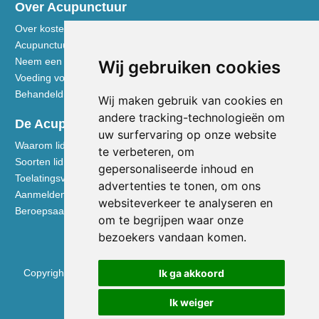
Over Acupunctuur
Over kosten en vergoedingen
Acupunctuur toegelicht
Neem een kijkje in de praktijk
Wij gebruiken cookies
Voeding volgens de Vijf Elementen
Behandeldisciplines - TCG
Wij maken gebruik van cookies en
andere tracking-technologieën om
De Acupuncturist
uw surfervaring op onze website
Waarom lid worden van de NVA
te verbeteren, om
Soorten lidmaatschap NVA
gepersonaliseerde inhoud en
Toelatingsvoorwaarden
advertenties te tonen, om ons
Aanmelden voor lidmaatschap
websiteverkeer te analyseren en
Beroepsaansprakelijkheidsverzekering
om te begrijpen waar onze
bezoekers vandaan komen.
Ik ga akkoord
Copyright © 2026 Nederlandse Vereniging voor Acupunctuur
KVK 40531133
Ik weiger