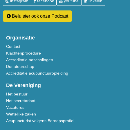
instagram
facebook
youtube
linkedin
Beluister ook onze Podcast
Organisatie
Contact
Klachtenprocedure
Accreditatie nascholingen
Donateurschap
Accreditatie acupunctuuropleiding
De Vereniging
Het bestuur
Het secretariaat
Vacatures
Wettelijke zaken
Acupuncturist volgens Beroepsprofiel