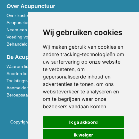
Over Acupunctuur
Over kosten en vergoedingen
Acupunctuur toegelicht
Neem een kijkje in de praktijk
Wij gebruiken cookies
Voeding volgens de Vijf Elementen
Behandeldisciplines - TCG
Wij maken gebruik van cookies en
andere tracking-technologieën om
De Acupuncturist
uw surfervaring op onze website
Waarom lid worden van de NVA
te verbeteren, om
Soorten lidmaatschap NVA
gepersonaliseerde inhoud en
Toelatingsvoorwaarden
advertenties te tonen, om ons
Aanmelden voor lidmaatschap
websiteverkeer te analyseren en
Beroepsaansprakelijkheidsverzekering
om te begrijpen waar onze
bezoekers vandaan komen.
Copyright © 2026 Nederlandse Vereniging voor Acupunctuur
Ik ga akkoord
KVK 40531133
Ik weiger