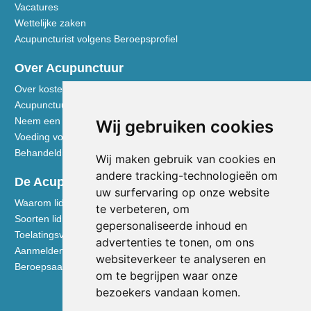
Vacatures
Wettelijke zaken
Acupuncturist volgens Beroepsprofiel
Over Acupunctuur
Over kosten en vergoedingen
Acupunctuur toegelicht
Neem een kijkje in de praktijk
Wij gebruiken cookies
Voeding volgens de Vijf Elementen
Behandeldisciplines - TCG
Wij maken gebruik van cookies en
andere tracking-technologieën om
De Acupuncturist
uw surfervaring op onze website
Waarom lid worden van de NVA
te verbeteren, om
Soorten lidmaatschap NVA
gepersonaliseerde inhoud en
Toelatingsvoorwaarden
advertenties te tonen, om ons
Aanmelden voor lidmaatschap
websiteverkeer te analyseren en
Beroepsaansprakelijkheidsverzekering
om te begrijpen waar onze
bezoekers vandaan komen.