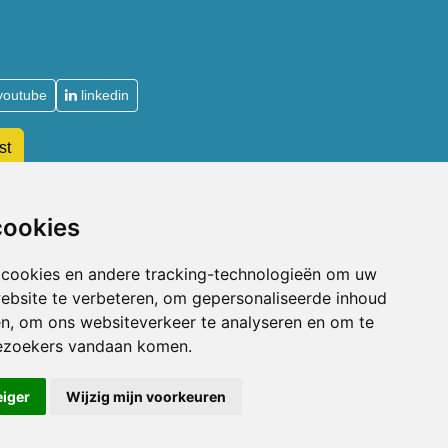
youtube
linkedin
st
De Acupuncturist
cookies
Waarom lid worden van de NVA
 cookies en andere tracking-technologieën om uw
Soorten lidmaatschap NVA
ebsite te verbeteren, om gepersonaliseerde inhoud
Toelatingsvoorwaarden
en, om ons websiteverkeer te analyseren en om te
n
Aanmelden voor lidmaatschap
ezoekers vandaan komen.
Beroepsaansprakelijkheidsverzekering
eiger
Wijzig mijn voorkeuren
Privacyverklaring
|
Disclaimer
|
Cookie Voorkeuren