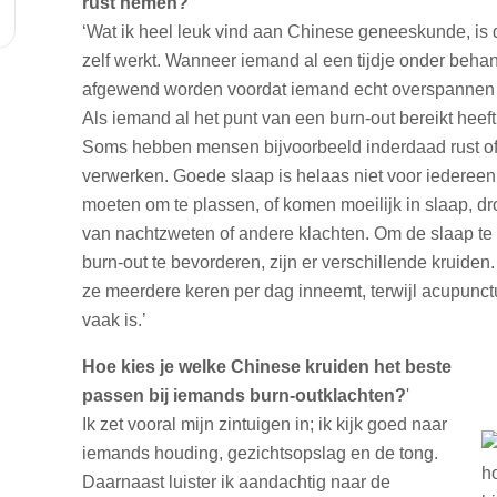
rust nemen?
‘Wat ik heel leuk vind aan Chinese geneeskunde, is 
zelf werkt. Wanneer iemand al een tijdje onder behan
afgewend worden voordat iemand echt overspannen 
Als iemand al het punt van een burn-out bereikt heeft
Soms hebben mensen bijvoorbeeld inderdaad rust of
verwerken. Goede slaap is helaas niet voor iederee
moeten om te plassen, of komen moeilijk in slaap, dr
van nachtzweten of andere klachten. Om de slaap te 
burn-out te bevorderen, zijn er verschillende kruiden
ze meerdere keren per dag inneemt, terwijl acupunc
vaak is.’
Hoe kies je welke Chinese kruiden het beste
passen bij iemands burn-outklachten?
'
Ik zet vooral mijn zintuigen in; ik kijk goed naar
iemands houding, gezichtsopslag en de tong.
Daarnaast luister ik aandachtig naar de