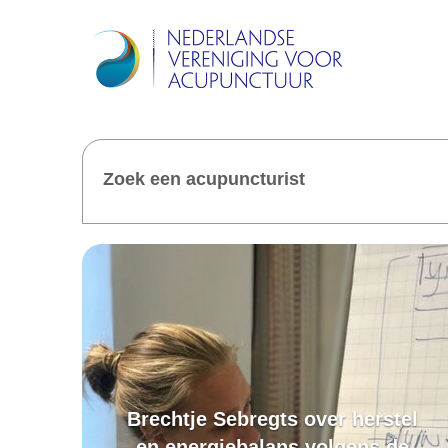
Zoek een acupuncturist
Brechtje Sebregts over herstel
en energiebalans volgens de