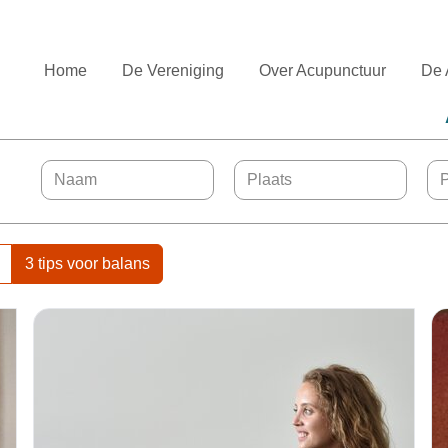
Home
De Vereniging
Over Acupunctuur
De 
3 tips voor balans