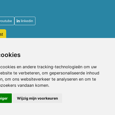
youtube
linkedin
st
De Acupuncturist
cookies
Waarom lid worden van de NVA
 cookies en andere tracking-technologieën om uw
Soorten lidmaatschap NVA
ebsite te verbeteren, om gepersonaliseerde inhoud
Toelatingsvoorwaarden
en, om ons websiteverkeer te analyseren en om te
n
Aanmelden voor lidmaatschap
ezoekers vandaan komen.
Beroepsaansprakelijkheidsverzekering
eiger
Wijzig mijn voorkeuren
Privacyverklaring
|
Disclaimer
|
Cookie Voorkeuren