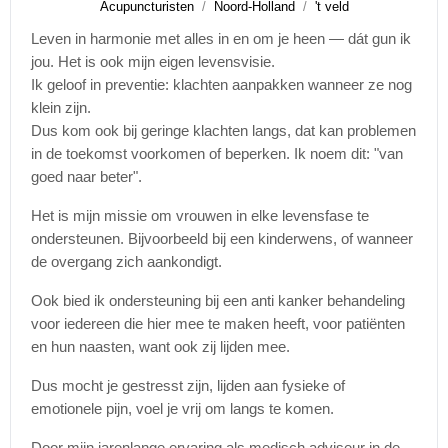
Acupuncturisten
Noord-Holland
't veld
Leven in harmonie met alles in en om je heen — dát gun ik
jou. Het is ook mijn eigen levensvisie.
Ik geloof in preventie: klachten aanpakken wanneer ze nog
klein zijn.
Dus kom ook bij geringe klachten langs, dat kan problemen
in de toekomst voorkomen of beperken. Ik noem dit: "van
goed naar beter".
Het is mijn missie om vrouwen in elke levensfase te
ondersteunen. Bijvoorbeeld bij een kinderwens, of wanneer
de overgang zich aankondigt.
Ook bied ik ondersteuning bij een anti kanker behandeling
voor iedereen die hier mee te maken heeft, voor patiënten
en hun naasten, want ook zij lijden mee.
Dus mocht je gestresst zijn, lijden aan fysieke of
emotionele pijn, voel je vrij om langs te komen.
Door mijn jarenlange ervaring als medisch adviseur in de