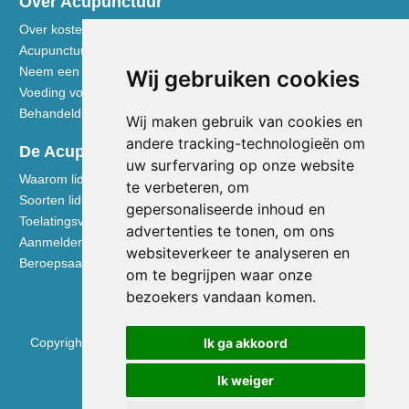
Over Acupunctuur
Over kosten en vergoedingen
Acupunctuur toegelicht
Neem een kijkje in de praktijk
Wij gebruiken cookies
Voeding volgens de Vijf Elementen
Behandeldisciplines - TCG
Wij maken gebruik van cookies en
andere tracking-technologieën om
De Acupuncturist
uw surfervaring op onze website
Waarom lid worden van de NVA
te verbeteren, om
Soorten lidmaatschap NVA
gepersonaliseerde inhoud en
Toelatingsvoorwaarden
advertenties te tonen, om ons
Aanmelden voor lidmaatschap
websiteverkeer te analyseren en
Beroepsaansprakelijkheidsverzekering
om te begrijpen waar onze
bezoekers vandaan komen.
Copyright © 2026 Nederlandse Vereniging voor Acupunctuur
Ik ga akkoord
KVK 40531133
Ik weiger