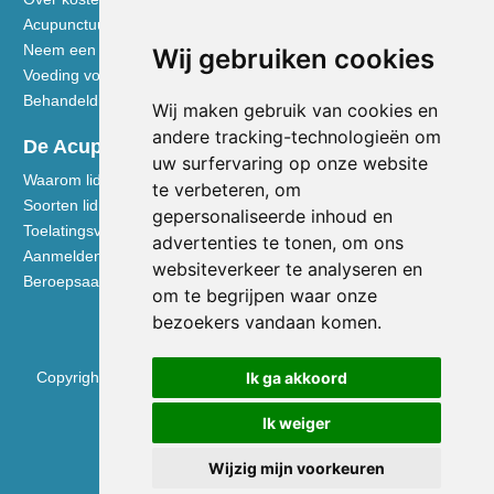
Acupunctuur toegelicht
Neem een kijkje in de praktijk
Wij gebruiken cookies
Voeding volgens de Vijf Elementen
Behandeldisciplines - TCG
Wij maken gebruik van cookies en
andere tracking-technologieën om
De Acupuncturist
uw surfervaring op onze website
Waarom lid worden van de NVA
te verbeteren, om
Soorten lidmaatschap NVA
gepersonaliseerde inhoud en
Toelatingsvoorwaarden
advertenties te tonen, om ons
Aanmelden voor lidmaatschap
websiteverkeer te analyseren en
Beroepsaansprakelijkheidsverzekering
om te begrijpen waar onze
bezoekers vandaan komen.
Copyright © 2026 Nederlandse Vereniging voor Acupunctuur
Ik ga akkoord
KVK 40531133
Ik weiger
BTW NL0090.68.533.B01
Wijzig mijn voorkeuren