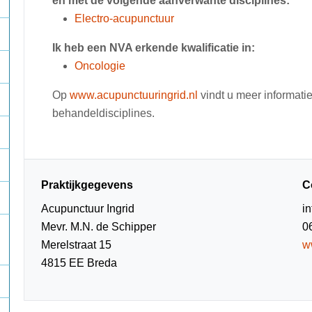
en met de volgende aanverwante disciplines:
Electro-acupunctuur
Ik heb een NVA erkende kwalificatie in:
Oncologie
Op
www.acupunctuuringrid.nl
vindt u meer informatie
behandeldisciplines.
Praktijkgegevens
C
Acupunctuur Ingrid
i
Mevr. M.N. de Schipper
0
Merelstraat 15
w
4815 EE Breda