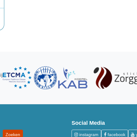
ij
Social Media
instagram
facebook