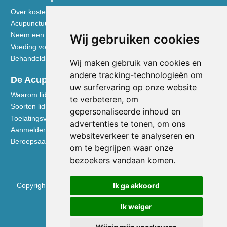
Over kosten en vergoedingen
Acupunctuur toegelicht
Neem een kijkje in de praktijk
Wij gebruiken cookies
Voeding volgens de Vijf Elementen
Behandeldisciplines - TCG
Wij maken gebruik van cookies en
andere tracking-technologieën om
De Acupuncturist
uw surfervaring op onze website
Waarom lid worden van de NVA
te verbeteren, om
Soorten lidmaatschap NVA
gepersonaliseerde inhoud en
Toelatingsvoorwaarden
advertenties te tonen, om ons
Aanmelden voor lidmaatschap
websiteverkeer te analyseren en
Beroepsaansprakelijkheidsverzekering
om te begrijpen waar onze
bezoekers vandaan komen.
Copyright © 2026 Nederlandse Vereniging voor Acupunctuur
Ik ga akkoord
KVK 40531133
Ik weiger
BTW NL0090.68.533.B01