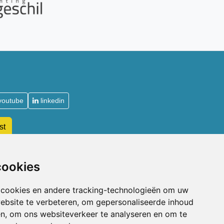
youtube
linkedin
st
De Acupuncturist
cookies
Waarom lid worden van de NVA
 cookies en andere tracking-technologieën om uw
Soorten lidmaatschap NVA
ebsite te verbeteren, om gepersonaliseerde inhoud
Toelatingsvoorwaarden
en, om ons websiteverkeer te analyseren en om te
n
Aanmelden voor lidmaatschap