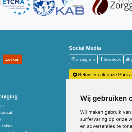
ij
Social Media
instagram
facebook
Beluister ook onze Podca
eniging
Over Acupunctuur
Wij gebruiken 
uur
Over kosten en vergoedingen
Wij maken gebruik van
tariaat
Acupunctuur toegelicht
surfervaring op onze w
s
Neem een kijkje in de praktijk
en advertenties te ton
e zaken
Voeding volgens de Vijf Elemente