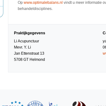
Op
www.optimalebalans.nl
vindt u meer informatie ov
behandeldisciplines.
Praktijkgegevens
C
Li Acupunctuur
y
Mevr. Y. Li
0
Jan Ettenstraat 13
w
5708 GT Helmond