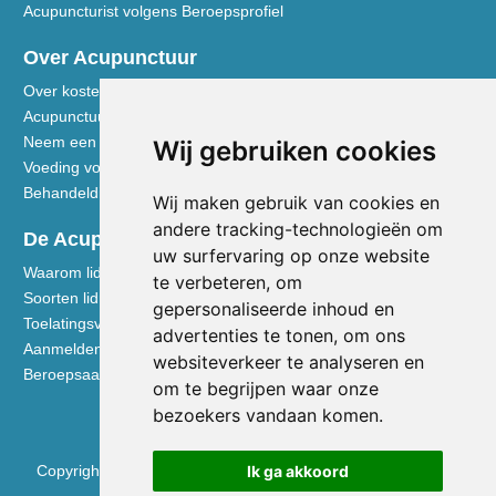
Acupuncturist volgens Beroepsprofiel
Over Acupunctuur
Over kosten en vergoedingen
Acupunctuur toegelicht
Neem een kijkje in de praktijk
Wij gebruiken cookies
Voeding volgens de Vijf Elementen
Behandeldisciplines - TCG
Wij maken gebruik van cookies en
andere tracking-technologieën om
De Acupuncturist
uw surfervaring op onze website
Waarom lid worden van de NVA
te verbeteren, om
Soorten lidmaatschap NVA
gepersonaliseerde inhoud en
Toelatingsvoorwaarden
advertenties te tonen, om ons
Aanmelden voor lidmaatschap
websiteverkeer te analyseren en
Beroepsaansprakelijkheidsverzekering
om te begrijpen waar onze
bezoekers vandaan komen.
Copyright © 2026 Nederlandse Vereniging voor Acupunctuur
Ik ga akkoord