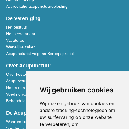
Accreditatie acupunctuuropleiding
De Vereniging
Het bestuur
Het secretariaat
Vacatures
Wettelijke zaken
Acupuncturist volgens Beroepsprofiel
Over Acupunctuur
Over kosten en vergoedingen
Acupunctuur toegelicht
Neem een kijkje in de praktijk
Wij gebruiken cookies
Voeding volgens de Vijf Elementen
Behandeldisciplines - TCG
Wij maken gebruik van cookies en
andere tracking-technologieën om
De Acupuncturist
uw surfervaring op onze website
Waarom lid worden van de NVA
te verbeteren, om
Soorten lidmaatschap NVA