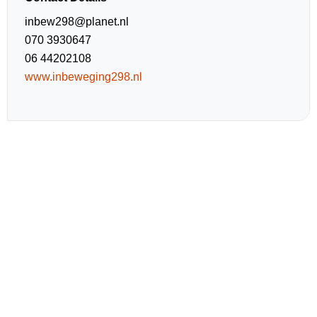
inbew298@planet.nl
070 3930647
06 44202108
www.inbeweging298.nl