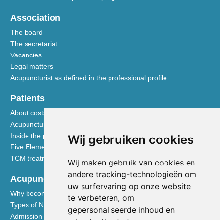
Association
The board
The secretariat
Vacancies
Legal matters
Acupuncturist as defined in the professional profile
Patients
About costs and reimbursements
Acupuncture explained
Inside the practice
Wij gebruiken cookies
Five Element nutrition
TCM treatment disciplines
Wij maken gebruik van cookies en
andere tracking-technologieën om
Acupuncturists
uw surfervaring op onze website
Why become a member of the NVA
te verbeteren, om
Types of NVA membership
gepersonaliseerde inhoud en
Admission requirements