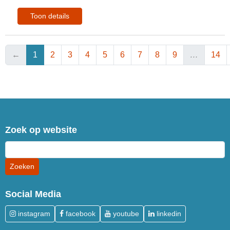
Toon details
←
1
2
3
4
5
6
7
8
9
…
14
Zoek op website
Social Media
instagram
facebook
youtube
linkedin