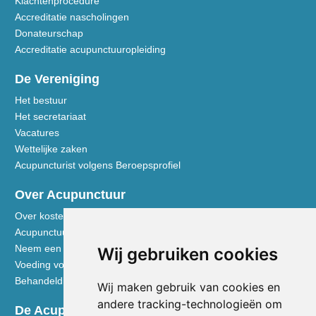
Klachtenprocedure
Accreditatie nascholingen
Donateurschap
Accreditatie acupunctuuropleiding
De Vereniging
Het bestuur
Het secretariaat
Vacatures
Wettelijke zaken
Acupuncturist volgens Beroepsprofiel
Over Acupunctuur
Over kosten en vergoedingen
Acupunctuur toegelicht
Neem een kijkje in de praktijk
Wij gebruiken cookies
Voeding volgens de Vijf Elementen
Behandeldisciplines - TCG
Wij maken gebruik van cookies en
andere tracking-technologieën om
De Acupuncturist