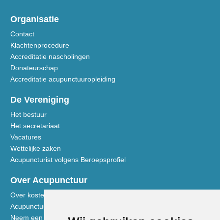
Organisatie
Contact
Klachtenprocedure
Accreditatie nascholingen
Donateurschap
Accreditatie acupunctuuropleiding
De Vereniging
Het bestuur
Het secretariaat
Vacatures
Wettelijke zaken
Acupuncturist volgens Beroepsprofiel
Over Acupunctuur
Over kosten en vergoedingen
Acupunctuur toegelicht
Neem een kijkje in de praktijk