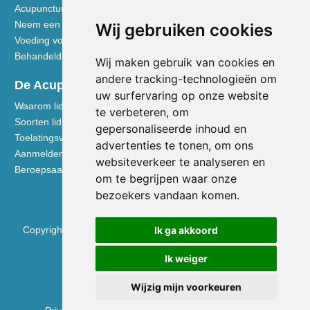
Acupunctuur toegelicht
Neem een kijkje in de praktijk
Wij gebruiken cookies
Voeding volgens de Vijf Elementen
Behandeldisciplines - TCG
Wij maken gebruik van cookies en
andere tracking-technologieën om
De Acupuncturist
uw surfervaring op onze website
Waarom lid worden van de NVA
te verbeteren, om
Soorten lidmaatschap NVA
gepersonaliseerde inhoud en
Toelatingsvoorwaarden
advertenties te tonen, om ons
Aanmelden voor lidmaatschap
websiteverkeer te analyseren en
Beroepsaansprakelijkheidsverzekering
om te begrijpen waar onze
bezoekers vandaan komen.
Copyright © 2026 Nederlandse Vereniging voor Acupunctuur
Ik ga akkoord
KVK 40531133
Ik weiger
BTW NL0090.68.533.B01
Wijzig mijn voorkeuren