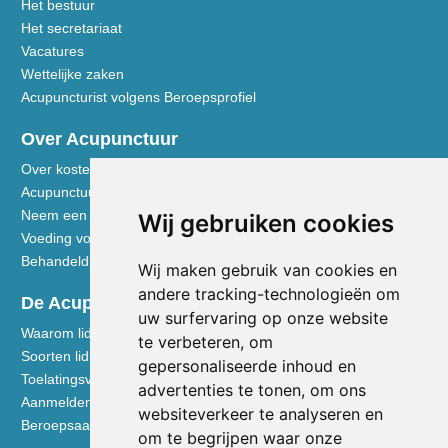
Het bestuur
Het secretariaat
Vacatures
Wettelijke zaken
Acupuncturist volgens Beroepsprofiel
Over Acupunctuur
Over kosten en vergoedingen
Acupunctuur toegelicht
Neem een kijkje in de praktijk
Wij gebruiken cookies
Voeding volgens de Vijf Elementen
Behandeldisciplines - TCG
Wij maken gebruik van cookies en
andere tracking-technologieën om
De Acupuncturist
uw surfervaring op onze website
Waarom lid worden van de NVA
te verbeteren, om
Soorten lidmaatschap NVA
gepersonaliseerde inhoud en
Toelatingsvoorwaarden
advertenties te tonen, om ons
Aanmelden voor lidmaatschap
websiteverkeer te analyseren en
Beroepsaansprakelijkheidsverzekering
om te begrijpen waar onze