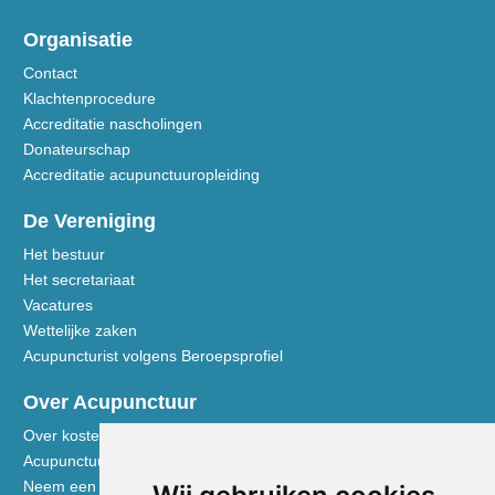
Organisatie
Contact
Klachtenprocedure
Accreditatie nascholingen
Donateurschap
Accreditatie acupunctuuropleiding
De Vereniging
Het bestuur
Het secretariaat
Vacatures
Wettelijke zaken
Acupuncturist volgens Beroepsprofiel
Over Acupunctuur
Over kosten en vergoedingen
Acupunctuur toegelicht
Neem een kijkje in de praktijk