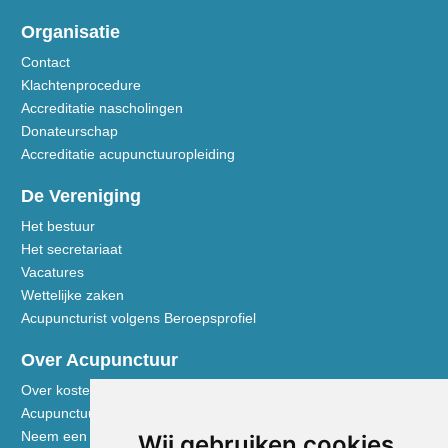
Organisatie
Contact
Klachtenprocedure
Accreditatie nascholingen
Donateurschap
Accreditatie acupunctuuropleiding
De Vereniging
Het bestuur
Het secretariaat
Vacatures
Wettelijke zaken
Acupuncturist volgens Beroepsprofiel
Over Acupunctuur
Over kosten en vergoedingen
Acupunctuur toegelicht
Neem een kijkje in de praktijk
Wij gebruiken cookies