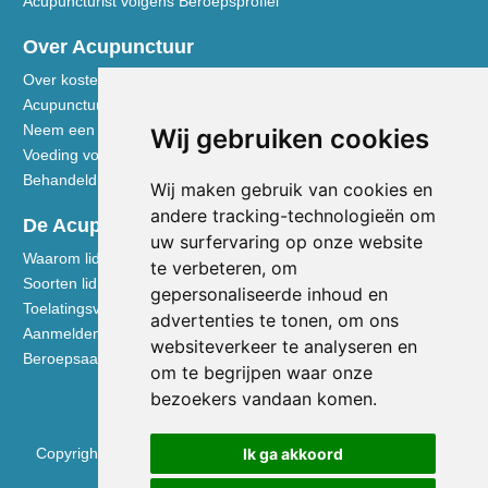
Acupuncturist volgens Beroepsprofiel
Over Acupunctuur
Over kosten en vergoedingen
Acupunctuur toegelicht
Neem een kijkje in de praktijk
Wij gebruiken cookies
Voeding volgens de Vijf Elementen
Behandeldisciplines - TCG
Wij maken gebruik van cookies en
andere tracking-technologieën om
De Acupuncturist
uw surfervaring op onze website
Waarom lid worden van de NVA
te verbeteren, om
Soorten lidmaatschap NVA
gepersonaliseerde inhoud en
Toelatingsvoorwaarden
advertenties te tonen, om ons
Aanmelden voor lidmaatschap
websiteverkeer te analyseren en
Beroepsaansprakelijkheidsverzekering
om te begrijpen waar onze
bezoekers vandaan komen.
Ik ga akkoord
Copyright © 2026 Nederlandse Vereniging voor Acupunctuur