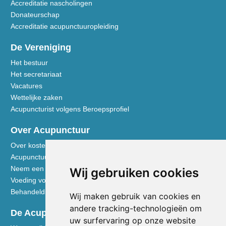
Accreditatie nascholingen
Donateurschap
Accreditatie acupunctuuropleiding
De Vereniging
Het bestuur
Het secretariaat
Vacatures
Wettelijke zaken
Acupuncturist volgens Beroepsprofiel
Over Acupunctuur
Over kosten en vergoedingen
Acupunctuur toegelicht
Neem een kijkje in de praktijk
Wij gebruiken cookies
Voeding volgens de Vijf Elementen
Behandeldisciplines - TCG
Wij maken gebruik van cookies en
andere tracking-technologieën om
De Acupuncturist
uw surfervaring op onze website