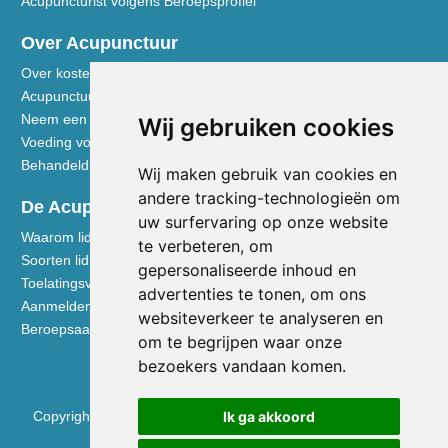
Acupuncturist volgens Beroepsprofiel
Over Acupunctuur
Over kosten en vergoedingen
Acupunctuur toegelicht
Neem een kijkje in de praktijk
Wij gebruiken cookies
Voeding volgens de Vijf Elementen
Behandeldisciplines - TCG
Wij maken gebruik van cookies en
andere tracking-technologieën om
De Acupuncturist
uw surfervaring op onze website
Waarom lid worden van de NVA
te verbeteren, om
Soorten lidmaatschap NVA
gepersonaliseerde inhoud en
Toelatingsvoorwaarden
advertenties te tonen, om ons
Aanmelden voor lidmaatschap
websiteverkeer te analyseren en
Beroepsaansprakelijkheidsverzekering
om te begrijpen waar onze
bezoekers vandaan komen.
Ik ga akkoord
Copyright © 2026 Nederlandse Vereniging voor Acupunctuur