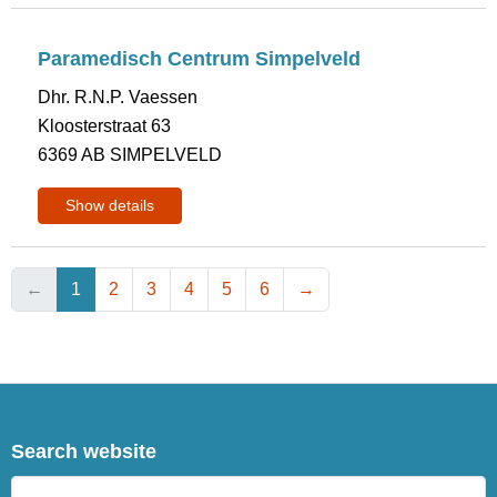
Paramedisch Centrum Simpelveld
Dhr. R.N.P. Vaessen
Kloosterstraat 63
6369 AB SIMPELVELD
Show details
←
1
2
3
4
5
6
→
Search website