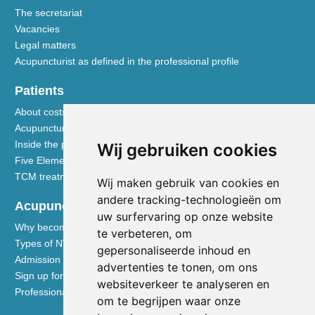
The secretariat
Vacancies
Legal matters
Acupuncturist as defined in the professional profile
Patients
About costs and reimbursements
Acupuncture explained
Inside the practice
Wij gebruiken cookies
Five Element nutrition
TCM treatment disciplines
Wij maken gebruik van cookies en
andere tracking-technologieën om
Acupuncturists
uw surfervaring op onze website
Why become a member of the NVA
te verbeteren, om
Types of NVA membership
gepersonaliseerde inhoud en
Admission requirements
advertenties te tonen, om ons
Sign up for membership
websiteverkeer te analyseren en
Professional liability insurance
om te begrijpen waar onze