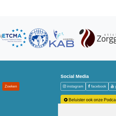
ij
Social Media
instagram
facebook
Beluister ook onze Podca