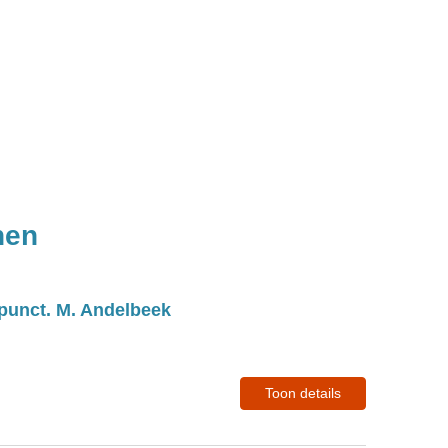
hen
upunct. M. Andelbeek
Toon details