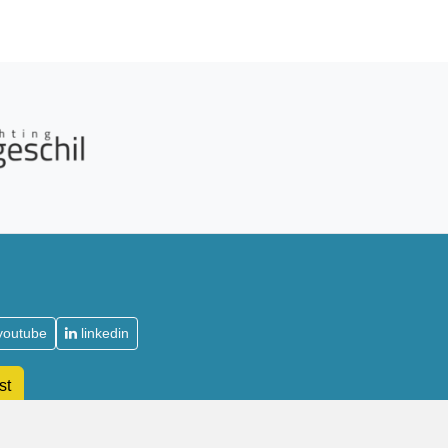
youtube
linkedin
st