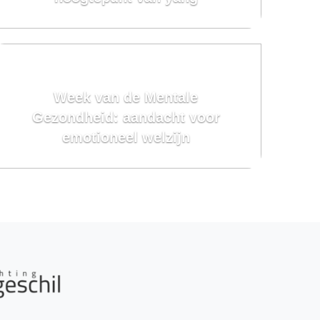
Week van de Mentale
Gezondheid: aandacht voor
emotioneel welzijn