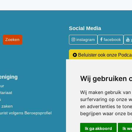
Social Media
instagram
facebook
Beluister ook onze Podca
eniging
Over Acupunctuur
Wij gebruiken 
uur
Over kosten en vergoedingen
Wij maken gebruik van
tariaat
Acupunctuur toegelicht
surfervaring op onze w
s
Neem een kijkje in de praktijk
en advertenties te ton
e zaken
Voeding volgens de Vijf Elemente
rist volgens Beroepsprofiel
Behandeldisciplines - TCG
begrijpen waar onze b
Ik ga akkoord
Ik w