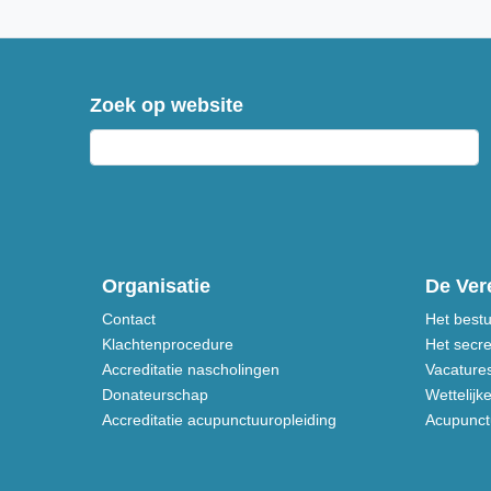
Zoek op website
Organisatie
De Ver
Contact
Het best
Klachtenprocedure
Het secre
Accreditatie nascholingen
Vacature
Donateurschap
Wettelijk
Accreditatie acupunctuuropleiding
Acupunctu