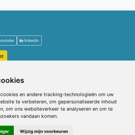
youtube
linkedin
st
De Acupuncturist
cookies
Waarom lid worden van de NVA
 cookies en andere tracking-technologieën om uw
Soorten lidmaatschap NVA
ebsite te verbeteren, om gepersonaliseerde inhoud
Toelatingsvoorwaarden
en, om ons websiteverkeer te analyseren en om te
n
Aanmelden voor lidmaatschap
Beroepsaansprakelijkheidsverzekering
ezoekers vandaan komen.
eiger
Wijzig mijn voorkeuren