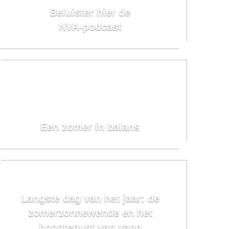
Beluister hier de
NVA-podcast
Een zomer in balans
Langste dag van het jaar: de
zomerzonnewende en het
hoogtepunt van yang