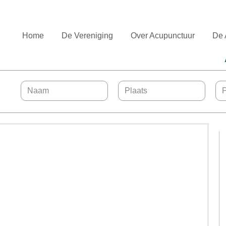
Home
De Vereniging
Over Acupunctuur
De 
bij de NVA