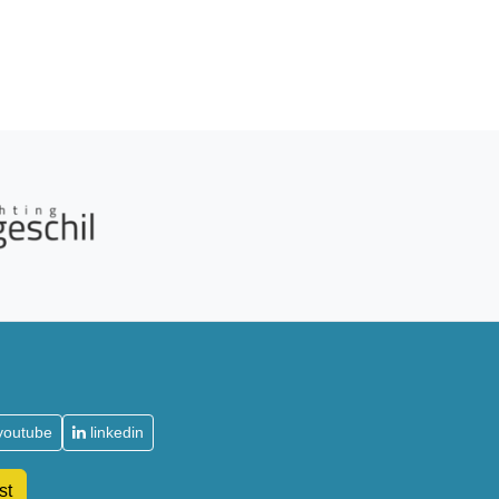
youtube
linkedin
st