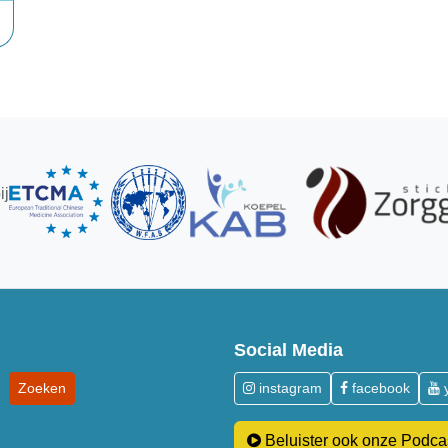
ij
Social Media
instagram
facebook
Beluister ook onze Podca