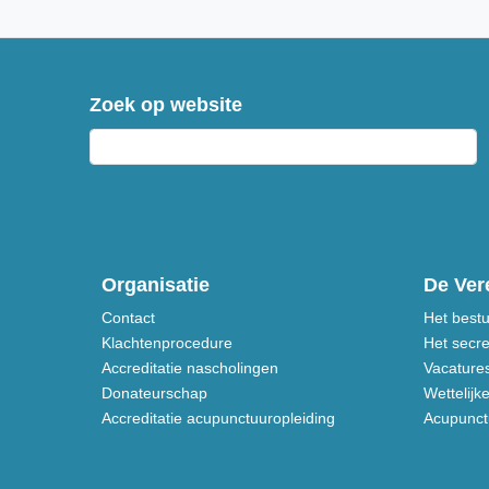
Zoek op website
Organisatie
De Ver
Contact
Het best
Klachtenprocedure
Het secre
Accreditatie nascholingen
Vacature
Donateurschap
Wettelijk
Accreditatie acupunctuuropleiding
Acupunctu