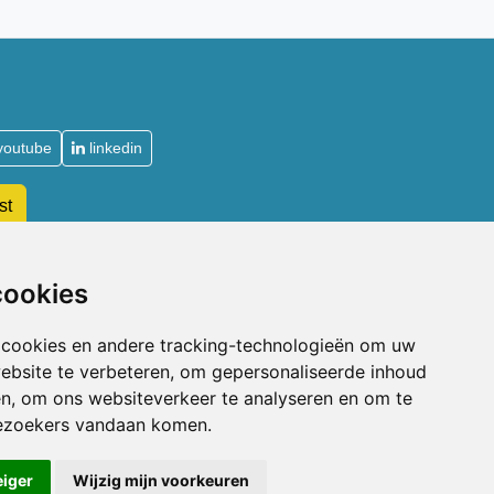
youtube
linkedin
st
De Acupuncturist
cookies
Waarom lid worden van de NVA
 cookies en andere tracking-technologieën om uw
Soorten lidmaatschap NVA
ebsite te verbeteren, om gepersonaliseerde inhoud
Toelatingsvoorwaarden
en, om ons websiteverkeer te analyseren en om te
n
Aanmelden voor lidmaatschap
Beroepsaansprakelijkheidsverzekering
ezoekers vandaan komen.
eiger
Wijzig mijn voorkeuren