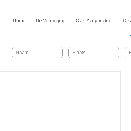
Home
De Vereniging
Over Acupunctuur
De 
bij de NVA