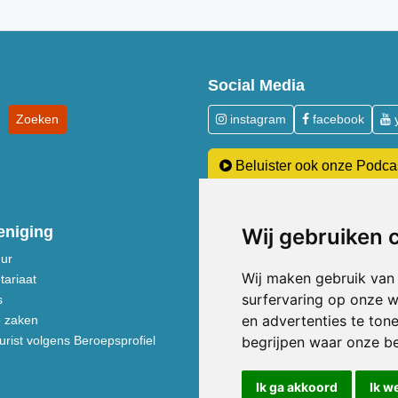
Social Media
instagram
facebook
Beluister ook onze Podca
eniging
Over Acupunctuur
Wij gebruiken 
uur
Over kosten en vergoedingen
Wij maken gebruik van
tariaat
Acupunctuur toegelicht
surfervaring op onze w
s
Neem een kijkje in de praktijk
en advertenties te ton
e zaken
Voeding volgens de Vijf Elemente
rist volgens Beroepsprofiel
Behandeldisciplines - TCG
begrijpen waar onze b
Ik ga akkoord
Ik w