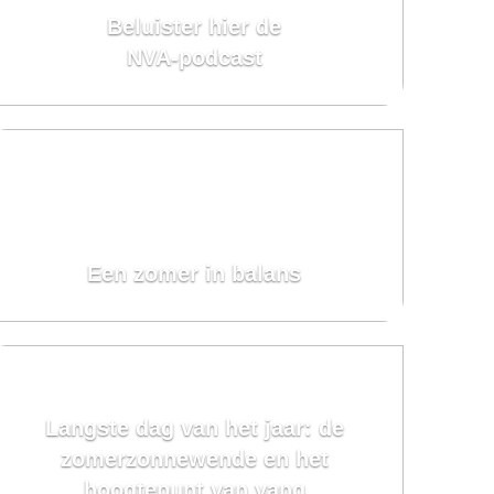
Beluister hier de
NVA-podcast
Een zomer in balans
Langste dag van het jaar: de
zomerzonnewende en het
hoogtepunt van yang