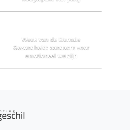
Week van de Mentale
Gezondheid: aandacht voor
emotioneel welzijn