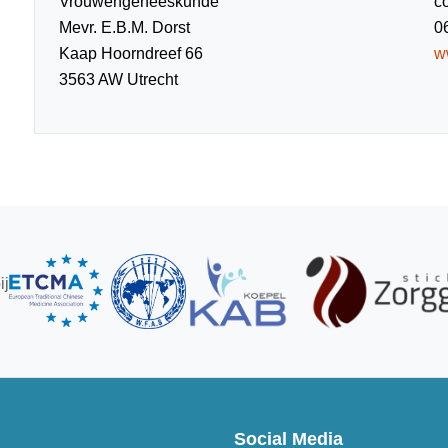
Vrouwengeneeskunde
c
Mevr. E.B.M. Dorst
0
Kaap Hoorndreef 66
w
3563 AW Utrecht
ij
Social Media