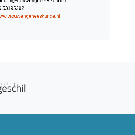
ontact@vrouwengeneeskunde.nl
6 53195292
ww.vrouwengeneeskunde.nl