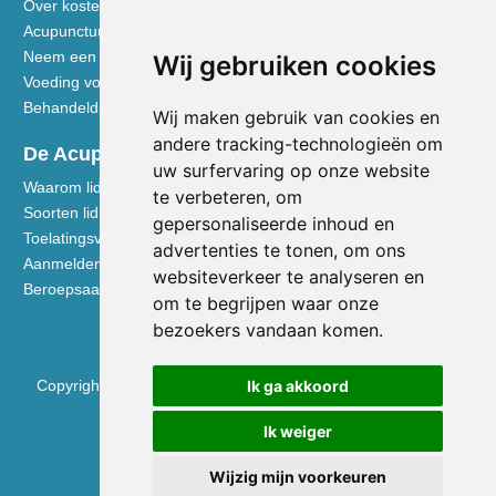
Over kosten en vergoedingen
Acupunctuur toegelicht
Neem een kijkje in de praktijk
Wij gebruiken cookies
Voeding volgens de Vijf Elementen
Behandeldisciplines - TCG
Wij maken gebruik van cookies en
andere tracking-technologieën om
De Acupuncturist
uw surfervaring op onze website
Waarom lid worden van de NVA
te verbeteren, om
Soorten lidmaatschap NVA
gepersonaliseerde inhoud en
Toelatingsvoorwaarden
advertenties te tonen, om ons
Aanmelden voor lidmaatschap
websiteverkeer te analyseren en
Beroepsaansprakelijkheidsverzekering
om te begrijpen waar onze
bezoekers vandaan komen.
Ik ga akkoord
Copyright © 2026 Nederlandse Vereniging voor Acupunctuur
KVK 40531133
Ik weiger
BTW NL0090.68.533.B01
Wijzig mijn voorkeuren