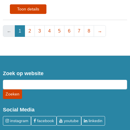
Toon details
←
1
2
3
4
5
6
7
8
→
Zoek op website
Social Media
instagram
facebook
youtube
linkedin