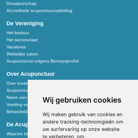
Donateurschap
Accreditatie acupunctuuropleiding
De Vereniging
Het bestuur
Het secretariaat
Vacatures
Wettelijke zaken
Acupuncturist volgens Beroepsprofiel
Over Acupunctuur
Over kosten en vergoedingen
Acupunctuur toegelicht
Neem een kijkje in de praktijk
Wij gebruiken cookies
Voeding volgens de Vijf Elementen
Behandeldisciplines - TCG
Wij maken gebruik van cookies en
andere tracking-technologieën om
De Acupuncturist
uw surfervaring op onze website
Waarom lid worden van de NVA
te verbeteren, om