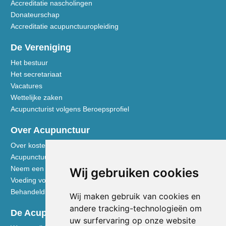
Accreditatie nascholingen
Donateurschap
Accreditatie acupunctuuropleiding
De Vereniging
Het bestuur
Het secretariaat
Vacatures
Wettelijke zaken
Acupuncturist volgens Beroepsprofiel
Over Acupunctuur
Over kosten en vergoedingen
Acupunctuur toegelicht
Neem een kijkje in de praktijk
Wij gebruiken cookies
Voeding volgens de Vijf Elementen
Behandeldisciplines - TCG
Wij maken gebruik van cookies en
andere tracking-technologieën om
De Acupuncturist
uw surfervaring op onze website