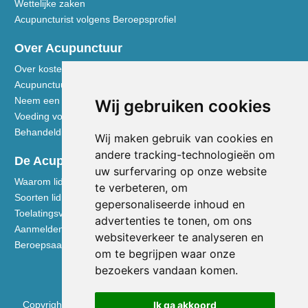
Wettelijke zaken
Acupuncturist volgens Beroepsprofiel
Over Acupunctuur
Over kosten en vergoedingen
Acupunctuur toegelicht
Neem een kijkje in de praktijk
Wij gebruiken cookies
Voeding volgens de Vijf Elementen
Behandeldisciplines - TCG
Wij maken gebruik van cookies en
andere tracking-technologieën om
De Acupuncturist
uw surfervaring op onze website
Waarom lid worden van de NVA
te verbeteren, om
Soorten lidmaatschap NVA
gepersonaliseerde inhoud en
Toelatingsvoorwaarden
advertenties te tonen, om ons
Aanmelden voor lidmaatschap
websiteverkeer te analyseren en
Beroepsaansprakelijkheidsverzekering
om te begrijpen waar onze
bezoekers vandaan komen.
Ik ga akkoord
Copyright © 2026 Nederlandse Vereniging voor Acupunctuur