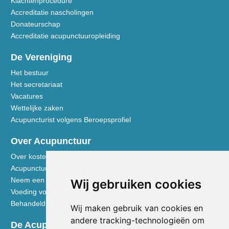
Klachtenprocedure
Accreditatie nascholingen
Donateurschap
Accreditatie acupunctuuropleiding
De Vereniging
Het bestuur
Het secretariaat
Vacatures
Wettelijke zaken
Acupuncturist volgens Beroepsprofiel
Over Acupunctuur
Over kosten en vergoedingen
Acupunctuur toegelicht
Neem een kijkje in de praktijk
Wij gebruiken cookies
Voeding volgens de Vijf Elementen
Behandeldisciplines - TCG
Wij maken gebruik van cookies en
andere tracking-technologieën om
De Acupuncturist