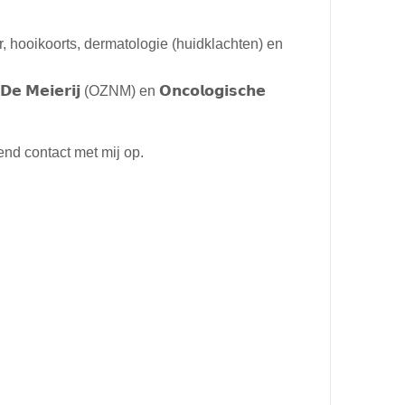
 hooikoorts, dermatologie (huidklachten) en
𝗲 𝗠𝗲𝗶𝗲𝗿𝗶𝗷 (OZNM) en 𝗢𝗻𝗰𝗼𝗹𝗼𝗴𝗶𝘀𝗰𝗵𝗲
end contact met mij op.