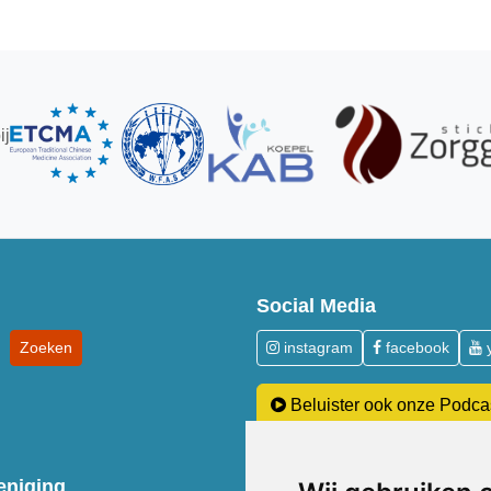
ij
Social Media
instagram
facebook
Beluister ook onze Podca
eniging
Over Acupunctuur