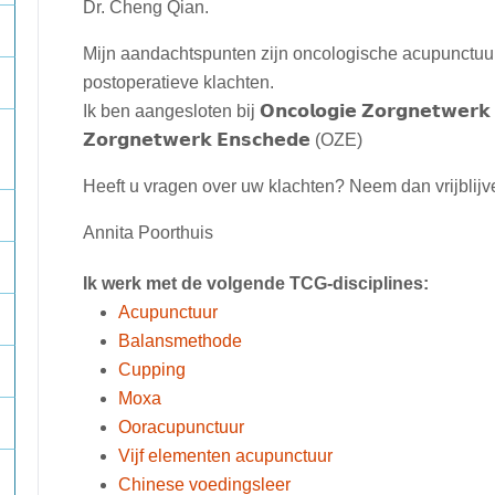
Dr. Cheng Qian.
Mijn aandachtspunten zijn oncologische acupunctuur,
postoperatieve klachten.
Ik ben aangesloten bij 𝗢𝗻𝗰𝗼𝗹𝗼𝗴𝗶𝗲 𝗭𝗼𝗿𝗴𝗻𝗲𝘁𝘄𝗲𝗿𝗸 
𝗭𝗼𝗿𝗴𝗻𝗲𝘁𝘄𝗲𝗿𝗸 𝗘𝗻𝘀𝗰𝗵𝗲𝗱𝗲 (OZE)
Heeft u vragen over uw klachten? Neem dan vrijblijv
Annita Poorthuis
Ik werk met de volgende TCG-disciplines:
Acupunctuur
Balansmethode
Cupping
Moxa
Ooracupunctuur
Vijf elementen acupunctuur
Chinese voedingsleer