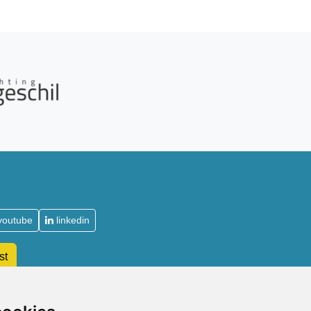
youtube
linkedin
st
De Acupuncturist