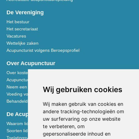
De Vereniging
Het bestuur
Het secretariaat
Vacatures
Wettelijke zaken
Acupuncturist volgens Beroepsprofiel
Over Acupunctuur
Over kosten en vergoedingen
Acupunctuur toegelicht
Neem een kijkje in de praktijk
Wij gebruiken cookies
Voeding volgens de Vijf Elementen
Behandeldisciplines - TCG
Wij maken gebruik van cookies en
andere tracking-technologieën om
De Acupuncturist
uw surfervaring op onze website
Waarom lid worden van de NVA
te verbeteren, om
Soorten lidmaatschap NVA
gepersonaliseerde inhoud en
Toelatingsvoorwaarden