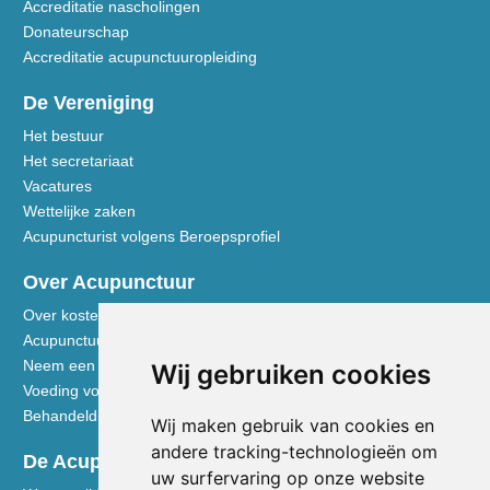
Accreditatie nascholingen
Donateurschap
Accreditatie acupunctuuropleiding
De Vereniging
Het bestuur
Het secretariaat
Vacatures
Wettelijke zaken
Acupuncturist volgens Beroepsprofiel
Over Acupunctuur
Over kosten en vergoedingen
Acupunctuur toegelicht
Neem een kijkje in de praktijk
Wij gebruiken cookies
Voeding volgens de Vijf Elementen
Behandeldisciplines - TCG
Wij maken gebruik van cookies en
andere tracking-technologieën om
De Acupuncturist
uw surfervaring op onze website