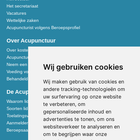
Het secretariaat
Vacatures
Wettelijke zaken
Acupuncturist volgens Beroepsprofiel
Over Acupunctuur
Over kosten en vergoedingen
Acupunctuur toegelicht
Neem een kijkje in de praktijk
Wij gebruiken cookies
Voeding volgens de Vijf Elementen
Behandeldisciplines - TCG
Wij maken gebruik van cookies en
andere tracking-technologieën om
De Acupuncturist
uw surfervaring op onze website
Waarom lid worden van de NVA
te verbeteren, om
Soorten lidmaatschap NVA
gepersonaliseerde inhoud en
Toelatingsvoorwaarden
advertenties te tonen, om ons
Aanmelden voor lidmaatschap
websiteverkeer te analyseren en
Beroepsaansprakelijkheidsverzekering
om te begrijpen waar onze