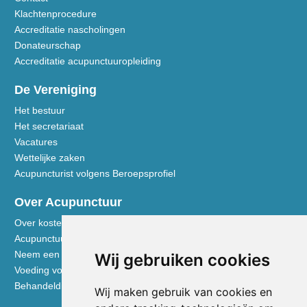
Klachtenprocedure
Accreditatie nascholingen
Donateurschap
Accreditatie acupunctuuropleiding
De Vereniging
Het bestuur
Het secretariaat
Vacatures
Wettelijke zaken
Acupuncturist volgens Beroepsprofiel
Over Acupunctuur
Over kosten en vergoedingen
Acupunctuur toegelicht
Neem een kijkje in de praktijk
Wij gebruiken cookies
Voeding volgens de Vijf Elementen
Behandeldisciplines - TCG
Wij maken gebruik van cookies en