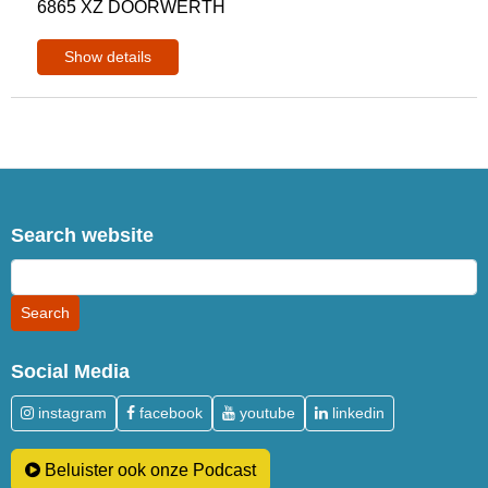
6865 XZ DOORWERTH
Show details
Search website
Social Media
instagram
facebook
youtube
linkedin
Beluister ook onze Podcast