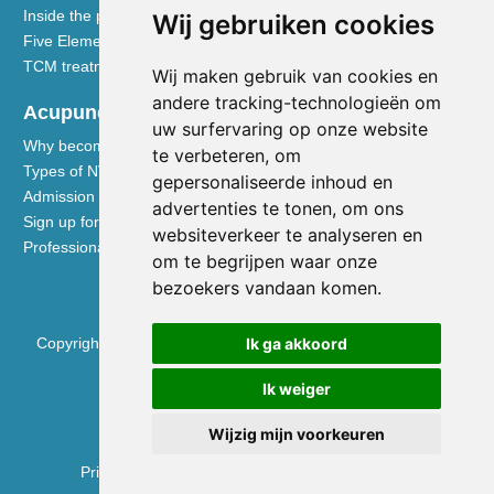
Inside the practice
Wij gebruiken cookies
Five Element nutrition
TCM treatment disciplines
Wij maken gebruik van cookies en
andere tracking-technologieën om
Acupuncturists
uw surfervaring op onze website
Why become a member of the NVA
te verbeteren, om
Types of NVA membership
gepersonaliseerde inhoud en
Admission requirements
advertenties te tonen, om ons
Sign up for membership
websiteverkeer te analyseren en
Professional liability insurance
om te begrijpen waar onze
bezoekers vandaan komen.
Ik ga akkoord
Copyright © 2026 Nederlandse Vereniging voor Acupunctuur
KVK 40531133
Ik weiger
BTW NL0090.68.533.B01
Wijzig mijn voorkeuren
Privacy Policy
|
Disclaimer
|
Cookie Preferences