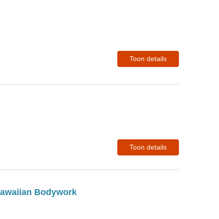
Toon details
Toon details
Hawaiian Bodywork