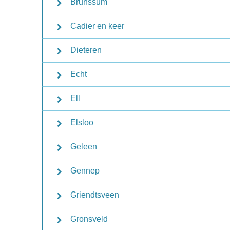
Brunssum
Cadier en keer
Dieteren
Echt
Ell
Elsloo
Geleen
Gennep
Griendtsveen
Gronsveld