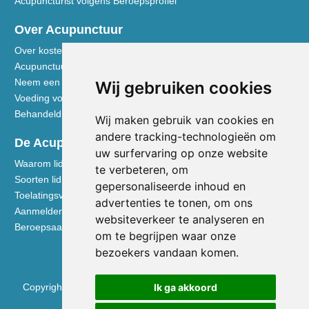
Acupuncturist volgens Beroepsprofiel
Over Acupunctuur
Over kosten en vergoedingen
Acupunctuur toegelicht
Neem een kijkje in de praktijk
Wij gebruiken cookies
Voeding volgens de Vijf Elementen
Behandeldisciplines - TCG
Wij maken gebruik van cookies en
andere tracking-technologieën om
De Acupuncturist
uw surfervaring op onze website
Waarom lid worden van de NVA
te verbeteren, om
Soorten lidmaatschap NVA
gepersonaliseerde inhoud en
Toelatingsvoorwaarden
advertenties te tonen, om ons
Aanmelden voor lidmaatschap
websiteverkeer te analyseren en
Beroepsaansprakelijkheidsverzekering
om te begrijpen waar onze
bezoekers vandaan komen.
Ik ga akkoord
Copyright © 2026 Nederlandse Vereniging voor Acupunctuur