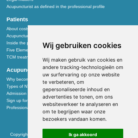
Acupuncturist as defined in the professional profile
Patients
About costs and reimbursements
Acupuncture explained
Inside the practice
Wij gebruiken cookies
Five Element nutrition
TCM treatment disciplines
Wij maken gebruik van cookies en
andere tracking-technologieën om
Acupuncturists
uw surfervaring op onze website
Why become a member of the NVA
te verbeteren, om
Types of NVA membership
gepersonaliseerde inhoud en
Admission requirements
advertenties te tonen, om ons
Sign up for membership
websiteverkeer te analyseren en
Professional liability insurance
om te begrijpen waar onze
bezoekers vandaan komen.
Ik ga akkoord
Copyright © 2026 Nederlandse Vereniging voor Acupunctuur