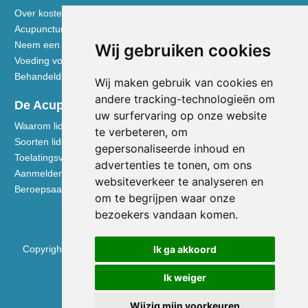
Over kosten en vergoedingen
Acupunctuur toegelicht
Neem een kijkje in de praktijk
Wij gebruiken cookies
Voeding volgens de Vijf Elementen
Behandeldisciplines - TCG
Wij maken gebruik van cookies en
andere tracking-technologieën om
De Acupuncturist
uw surfervaring op onze website
Waarom lid worden van de NVA
te verbeteren, om
Soorten lidmaatschap NVA
gepersonaliseerde inhoud en
Toelatingsvoorwaarden
advertenties te tonen, om ons
Aanmelden voor lidmaatschap
websiteverkeer te analyseren en
Beroepsaansprakelijkheidsverzekering
om te begrijpen waar onze
bezoekers vandaan komen.
Ik ga akkoord
Copyright © 2026 Nederlandse Vereniging voor Acupunctuur
KVK 40531133
Ik weiger
BTW NL0090.68.533.B01
Wijzig mijn voorkeuren