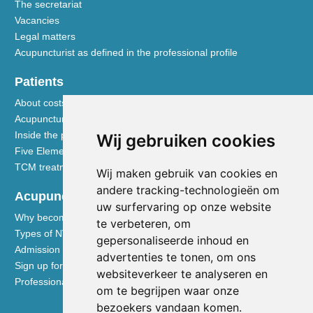
The secretariat
Vacancies
Legal matters
Acupuncturist as defined in the professional profile
Patients
About costs and reimbursements
Acupuncture explained
Inside the practice
Wij gebruiken cookies
Five Element nutrition
TCM treatment disciplines
Wij maken gebruik van cookies en
andere tracking-technologieën om
Acupuncturists
uw surfervaring op onze website
Why become a member of the NVA
te verbeteren, om
Types of NVA membership
gepersonaliseerde inhoud en
Admission requirements
advertenties te tonen, om ons
Sign up for membership
websiteverkeer te analyseren en
Professional liability insurance
om te begrijpen waar onze
bezoekers vandaan komen.