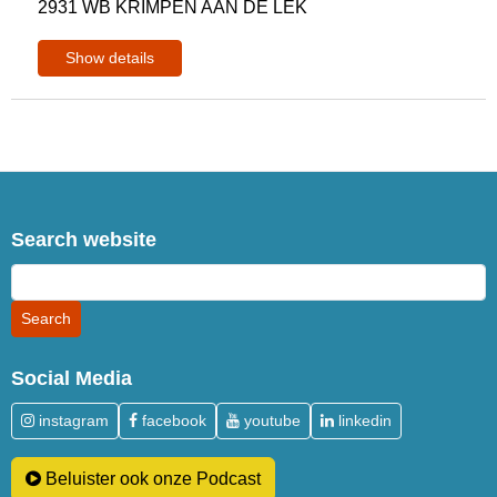
2931 WB KRIMPEN AAN DE LEK
Show details
Search website
Social Media
instagram
facebook
youtube
linkedin
Beluister ook onze Podcast