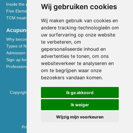
Inside the practice
Wij gebruiken cookies
Five Element nutrition
TCM treatment disciplines
Wij maken gebruik van cookies en
andere tracking-technologieën om
Acupuncturists
uw surfervaring op onze website
Why become a member of the NVA
te verbeteren, om
Types of NVA membership
gepersonaliseerde inhoud en
Admission requirements
advertenties te tonen, om ons
Sign up for membership
websiteverkeer te analyseren en
Professional liability insurance
om te begrijpen waar onze
bezoekers vandaan komen.
Ik ga akkoord
Copyright © 2026 Nederlandse Vereniging voor Acupunctuur
KVK 40531133
Ik weiger
BTW NL0090.68.533.B01
Wijzig mijn voorkeuren
Privacy Policy
|
Disclaimer
|
Cookie Preferences