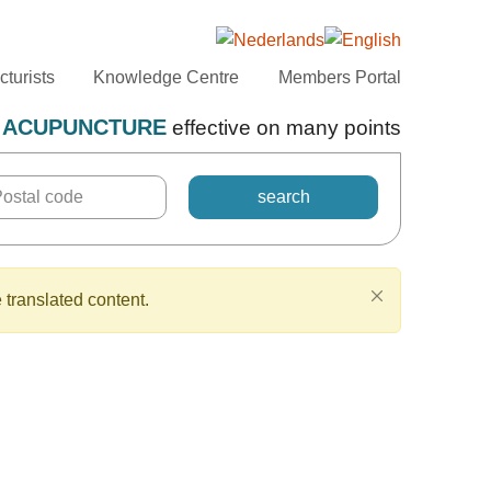
turists
Knowledge Centre
Members Portal
ACUPUNCTURE
effective on many points
 translated content.