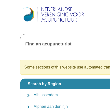
Find an acupuncturist
Some sections of this website use automated trans
Search by Region
Alblasserdam
Alphen aan den rijn