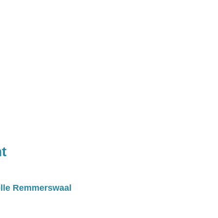
t
ëlle Remmerswaal