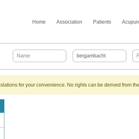
Home
Association
Patients
Acupunc
lations for your convenience. No rights can be derived from the