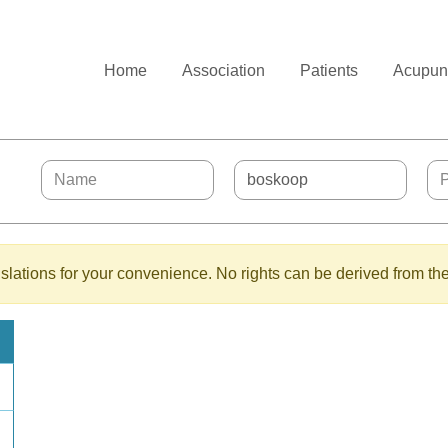
Home
Association
Patients
Acupunc
lations for your convenience. No rights can be derived from the