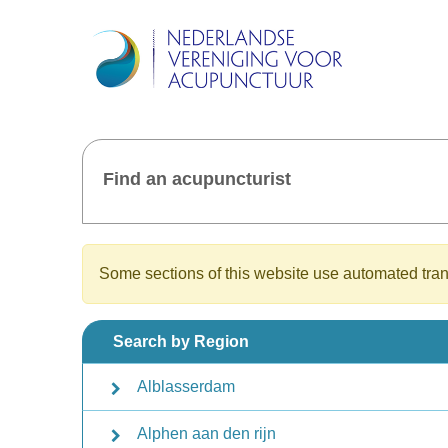
Find an acupuncturist
Some sections of this website use automated trans
Search by Region
Alblasserdam
Alphen aan den rijn